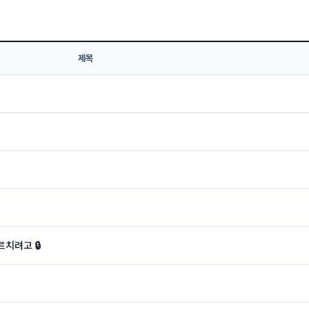
제목
치려고 🔒