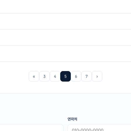
«
3
4
5
6
7
›
연락처