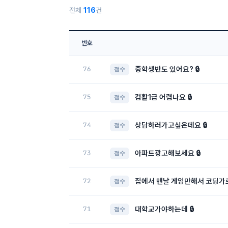
전체
116
건
번호
76
중학생반도 있어요? 🔒
접수
75
컴활1급 어렵나요 🔒
접수
74
상담하러가고싶은데요 🔒
접수
73
아파트광고해보세요 🔒
접수
72
집에서 맨날 게임만해서 코딩가르
접수
71
대학교가야하는데 🔒
접수